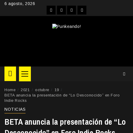
Skip
6 agosto, 2026
to
Facebook
Instagram
YouTube
Twitter
content
Primary
Menu
Home
2021
octubre
19
BETA anuncia la presentación de “Lo Desconocido” en Foro
Indie Rocks
NOTICIAS
BETA anuncia la presentación de “Lo
Desconocido” en Foro Indie Rocks