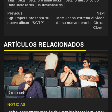
beta
beta foro indie rocks
beta lo desconocido
Tags:
foro indie rocks
lo desconocido
Continue
Previous
Next
Sgt. Papers presenta su
Mom Jeans estrena el video
Reading
nuevo álbum: “SGTP”
de su nuevo sencillo ‘Circus
Clown’
ARTÍCULOS RELACIONADOS
2 min read
NOTICIAS
Insite lanza nueva versión de “Contigo hasta la muerte”