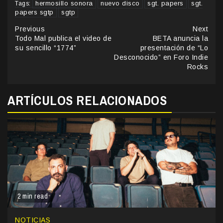
hermosillo sonora
nuevo disco
sgt. papers
sgt.
Tags:
papers sgtp
sgtp
Continue
Previous
Next
Todo Mal publica el video de
BETA anuncia la
Reading
su sencillo “1774”
presentación de “Lo
Desconocido” en Foro Indie
Rocks
ARTÍCULOS RELACIONADOS
2 min read
NOTICIAS