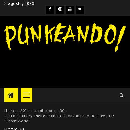
Skip
5 agosto, 2026
to
Facebook
Instagram
YouTube
Twitter
content
Primary
Menu
Home
2021
septiembre
30
Justin Courtney Pierre anuncia el lanzamiento de nuevo EP
‘Ghost World’
NOTICIAS