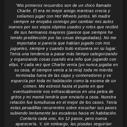
“Mis primeros recuerdos son de un chico llamado
Charlie. Él era mi mejor amigo mientras crecía y
solíamos jugar con Hot Wheels juntos. Mi madre
siempre se enojaba conmigo por cambiar mis autos
nuevos por sus viejos objetos usados ​​y rotos que recibió
de sus hermanos mayores (parece que siempre he
tenido predilección por las cosas desgastadas). No me
importaba si parecía que habían jugado con mis
juguetes, siempre y cuando todo estuviera en su lugar.
Tenía una tendencia a pasar más tiempo categorizando
y organizando cosas cuando era niño que jugando con
ellas. Y cada vez que Charlie venía (yo nunca jugaba en
su casa, él siempre venía a la mía) toda mi mierda
terminaba fuera de las cajas y contenedores y se
esparcía por toda mi habitación como la escena de un
crimen. Me estresó hasta el punto en que
eventualmente nos enfrascábamos en una pelea de
gritos y mi mamá tendría que enviarlo a casa. Nuestra
relación fue tumultuosa en el mejor de los casos. Tenía
estas pesadillas recurrentes sobre escuchar sus pasos
subiendo lentamente las escaleras hacia mi habitación.
Contaría cada uno, los 12 pasos, pero nunca
aparecería. Y, sin embargo, las pisadas seguirían