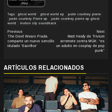
muy…
ghost world
ghost world ep
justin courtney pierre
Tags:
justin courtney Pierre ep
justin courtney pierre ep ghost
world
motion city soundtrack
Continue
Previous
Next
The Devil Wears Prada
Matt Heafy de Trivium
Reading
comparte un nuevo sencillo
arremete contra MGK: “es
titulado ‘Sacrifice’
un adulto en cosplay de pop
punk”
ARTÍCULOS RELACIONADOS