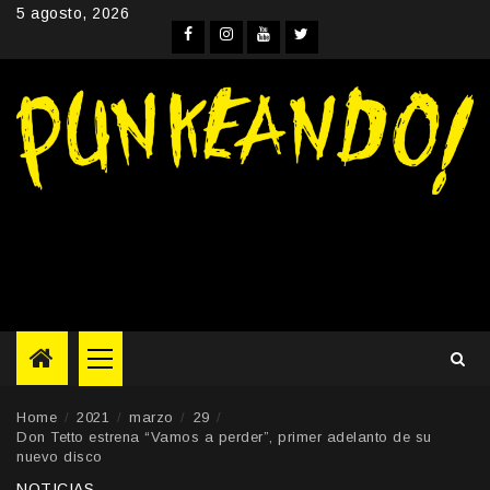
Skip
5 agosto, 2026
to
Facebook
Instagram
YouTube
Twitter
content
Primary
Menu
Home
2021
marzo
29
Don Tetto estrena “Vamos a perder”, primer adelanto de su
nuevo disco
NOTICIAS