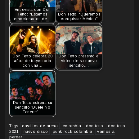
Entrevista con Don
Tetto: "Estamos
Don Tetto: “Queremos
emocionados de…
conquistar México”
Don Tetto celebra 20
Don Tetto presentó el
años de trayectoria
video de su nuevo
con una…
sencillo,…
Don Tetto estrena su
sencillo ‘Duele No
Tenerte’…
castillos de arena
colombia
don tetto
don tetto
Tags:
2021
nuevo disco
punk rock colombia
vamos a
perder