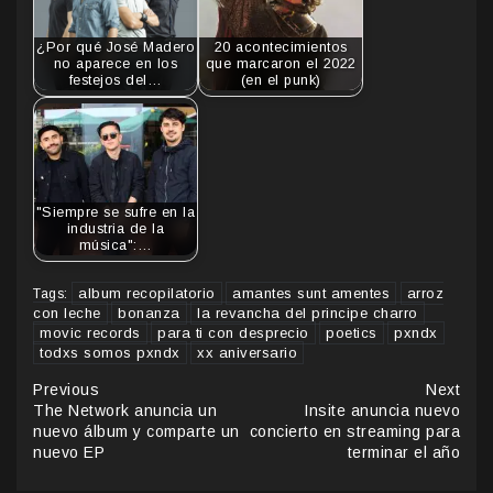
¿Por qué José Madero
20 acontecimientos
no aparece en los
que marcaron el 2022
festejos del…
(en el punk)
"Siempre se sufre en la
industria de la
música":…
album recopilatorio
amantes sunt amentes
arroz
Tags:
con leche
bonanza
la revancha del principe charro
movic records
para ti con desprecio
poetics
pxndx
todxs somos pxndx
xx aniversario
Continue
Previous
Next
The Network anuncia un
Insite anuncia nuevo
Reading
nuevo álbum y comparte un
concierto en streaming para
nuevo EP
terminar el año