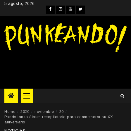
Skip
5 agosto, 2026
to
Facebook
Instagram
YouTube
Twitter
content
Primary
Menu
Home
2020
noviembre
20
Pxndx lanza álbum recopilatorio para conmemorar su XX
aniversario
NOTICIAS