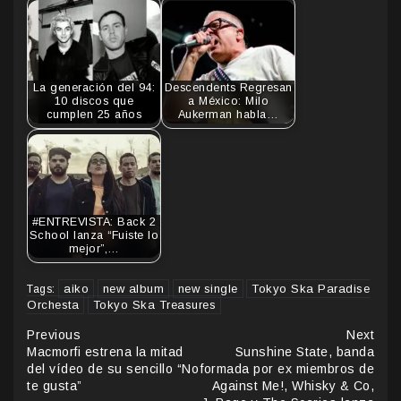
La generación del 94:
Descendents Regresan
10 discos que
a México: Milo
cumplen 25 años
Aukerman habla…
#ENTREVISTA: Back 2
School lanza “Fuiste lo
mejor”,…
aiko
new album
new single
Tokyo Ska Paradise
Tags:
Orchesta
Tokyo Ska Treasures
Continue
Previous
Next
Macmorfi estrena la mitad
Sunshine State, banda
Reading
del vídeo de su sencillo “No
formada por ex miembros de
te gusta”
Against Me!, Whisky & Co,