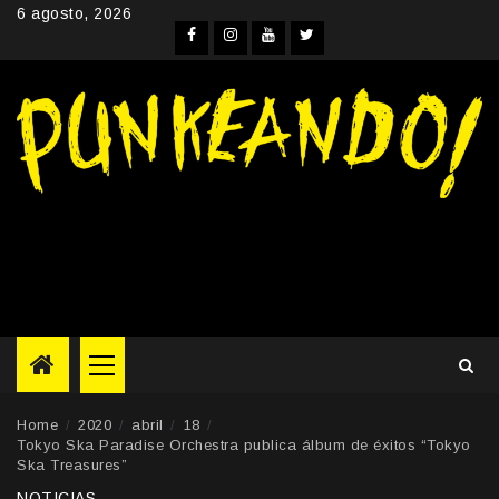
Skip
6 agosto, 2026
to
Facebook
Instagram
YouTube
Twitter
content
Primary
Menu
Home
2020
abril
18
Tokyo Ska Paradise Orchestra publica álbum de éxitos “Tokyo
Ska Treasures”
NOTICIAS