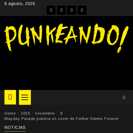
Skip
8 agosto, 2026
to
Facebook
Instagram
YouTube
Twitter
content
Primary
Menu
Home
2019
noviembre
8
Mayday Parade publica un cover de Further Seems Forever
NOTICIAS