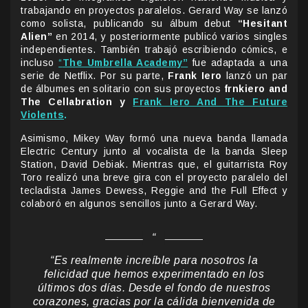
trabajando en proyectos paralelos. Gerard Way se lanzó
como solista, publicando su álbum debut
“Hesitant
Alien”
en 2014, y posteriormente publicó varios singles
independientes. También trabajó escribiendo cómics, e
incluso
“
The Umbrella Academy”
fue adaptada a una
serie de Netflix. Por su parte,
Frank Iero
lanzó un par
de álbumes en solitario con sus proyectos
frnkiero and
The Cellabration y
Frank Iero And The Future
Violents
.
Asimismo, Mikey Way formó una nueva banda llamada
Electric Century junto al vocalista de la banda Sleep
Station, David Debiak. Mientras que, el guitarrista Roy
Toro realizó una breve gira con el proyecto paralelo del
tecladista James Dewess, Reggie and the Full Effect y
colaboró en algunos sencillos junto a Gerard Way.
“Es realmente increíble para nosotros la
felicidad que hemos experimentado en los
últimos dos días. Desde el fondo de nuestros
corazones, gracias por la cálida bienvenida de