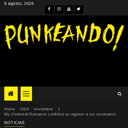
Skip
8 agosto, 2026
to
Facebook
Instagram
YouTube
Twitter
content
Primary
Menu
Home
2019
noviembre
1
My Chemical Romance confirma su regreso a los escenarios
NOTICIAS