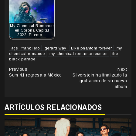
My Chemical Romance
en Corona Capital
2022: El emo…
frank iero
gerard way
Like phantom forever
my
Tags:
chemical romance
my chemical romance reunion
the
black parade
Continue
Previous
Next
Sum 41 regresa a México
Silverstein ha finalizado la
Reading
grabación de su nuevo
álbum
ARTÍCULOS RELACIONADOS