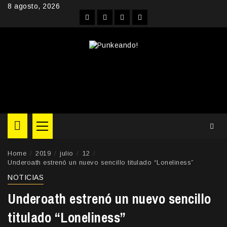
Skip
8 agosto, 2026
to
Facebook
Instagram
YouTube
Twitter
content
Primary
Menu
Home
2019
julio
12
Underoath estrenó un nuevo sencillo titulado “Loneliness”
NOTICIAS
Underoath estrenó un nuevo sencillo
titulado “Loneliness”