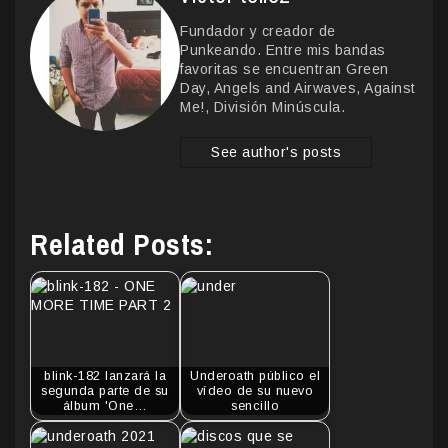
Fundador y creador de
Punkeando. Entre mis bandas
favoritas se encuentran Green
Day, Angels and Airwaves, Against
Me!, División Minúscula.
See author's posts
Related Posts:
blink-182 lanzará la
Underoath público el
segunda parte de su
vídeo de su nuevo
álbum 'One…
sencillo