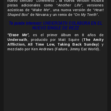
nuevo sencillo “
Loneliness
“, la nueva versión incluirá
pistas adicionales como “
Another Life”,
versiones
acústicas de “
Wake Me
“, una nueva versión de “
Heart
Shaped Box
” de Nirvana y un remix de “
On My Teeth
“.
Te puede interesar: UNDEROATH COLABORA EN EL
NUEVO SINGLE DE REZZ
“Erase Me”,
es el primer álbum en 8 años de
Underoath
, producido por Matt Squire (
The Amity
Affliction, All Time Low, Taking Back Sunday
) y
mezclado por Ken Andrews (Failure, Jimmy Eat World).