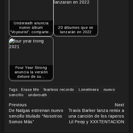
Underøath anuncia
nuevo álbum
20 álbumes que se
“Voyeurist”; comparte…
lanzarán en 2022
Four Year Strong
anuncia la versión
deluxe de su…
Erase Me
fearless records
Loneliness
nuevo
Tags:
sencillo
underoath
Continue
Previous
Next
De Nalgas estrenan nuevo
Travis Barker lanza remix a
Reading
sencillo titulado “Nosotros
una canción de los raperos
Somos Más”
Lil Peep y XXXTENTACION