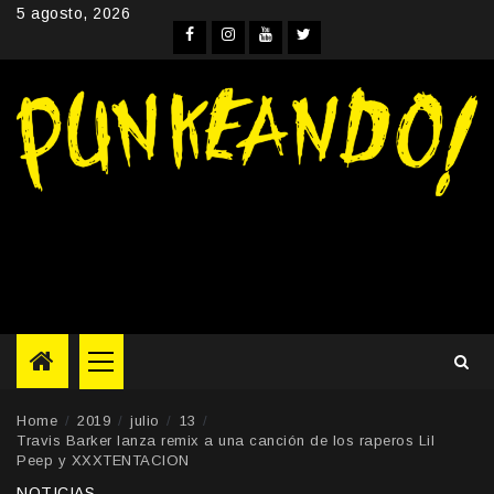
Skip
5 agosto, 2026
to
Facebook
Instagram
YouTube
Twitter
content
Primary
Menu
Home
2019
julio
13
Travis Barker lanza remix a una canción de los raperos Lil
Peep y XXXTENTACION
NOTICIAS