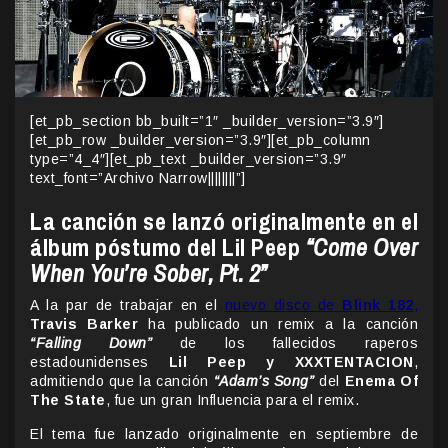
[et_pb_section bb_built=”1″ _builder_version=”3.9″]
[et_pb_row _builder_version=”3.9″][et_pb_column
type=”4_4″][et_pb_text _builder_version=”3.9″
text_font=”Archivo Narrow||||||||”]
La canción se lanzó originalmente en el
álbum póstumo del Lil Peep
“Come Over
When You’re Sober, Pt. 2”
A la par de trabajar en el
nuevo disco de
Blink 182
,
Travis Barker
ha publicado un remix a la canción
“Falling Down”
de los fallecidos raperos
estadounidenses
Lil Peep y XXXTENTACION
,
admitiendo que la canción
“Adam’s Song”
del
Enema Of
The State
, fue un gran Influencia para el remix.
El tema fue lanzado originalmente en septiembre de