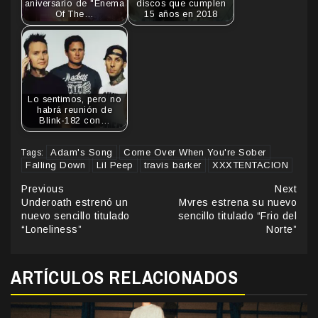
aniversario de "Enema
discos que cumplen
Of The…
15 años en 2018
Lo sentimos, pero no
habrá reunión de
Blink-182 con…
Adam's Song
Come Over When You're Sober
Tags:
Falling Down
Lil Peep
travis barker
XXXTENTACION
Continue
Previous
Next
Underoath estrenó un
Mvres estrena su nuevo
Reading
nuevo sencillo titulado
sencillo titulado “Frio del
“Loneliness”
Norte”
ARTÍCULOS RELACIONADOS