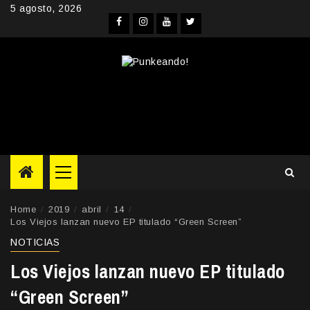
Skip
5 agosto, 2026
to
Facebook
Instagram
YouTube
Twitter
content
Primary
Menu
Home
2019
abril
14
Los Viejos lanzan nuevo EP titulado “Green Screen”
NOTICIAS
Los Viejos lanzan nuevo EP titulado
“Green Screen”