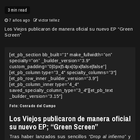
3 min read
7 años ago
victor tellez
Los Viejos publicaron de manera oficial su nuevo EP “Green
Screen”
[et_pb_section bb_built=”1″ make_fullwidth=”on”
specialty=”on” _builder_version=”3.9″
custom_padding=”0|0px|54px|0px|false|false”]
[et_pb_column type=”3_4″ specialty_columns=”3″]
[et_pb_row_inner _builder_version=”3.9″]
[et_pb_column_inner type=”4_4″
saved_specialty_column_type=”3_4″][et_pb_text
_builder_version=”3.15″]
Foto: Conrado del Campo
Los Viejos publicaron de manera oficial
su nuevo EP; “Green Screen”
Tras haber lanzados sus sencillos
“Drop al infierno”
y