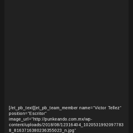
[/et_pb_text][et_pb_team_member name=”Victor Tellez”
position=”Escritor”
image_url=”http://punkeando.com.mx/wp-
content/uploads/2018/08/12316404_1020531992097783
8_8163716380236355023_n.jpg”