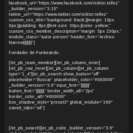
facebook_url=”https://www.facebook.com/vicktor.tellez”
_builder_version=”3.15″
twitter_url=”https://www.twitter.com/vicktor.tellez”
custom_css_title=”background: black;||margin: 10px
0px;||padding: 8px;||font-size: 30px;||color: yellow;”
custom_css_member_description=”margin: 5px 230px;”
module_class=”autor-person” header_font=”Archivo
Narrow||||||||”]
Fundador de Punkeando.
[/et_pb_team_member][/et_pb_column_inner]
[/et_pb_row_inner][/et_pb_column][et_pb_column
type=”1_4″][et_pb_search show_button=”off”
placeholder=”Buscar” placeholder_color=”#000000″
_builder_version=”3.9″ input_font=”||||||||”
button_font=”||||||||” border_width_all=”2px”
border_color_all=”#000000″
box_shadow_style=”preset3″ global_module=”269″
saved_tabs=”all”]
[/et_pb_search][et_pb_code _builder_version=”3.9″