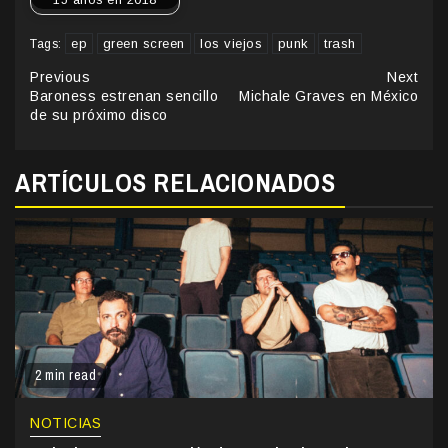
ep
green screen
los viejos
punk
trash
Tags:
Continue
Previous
Next
Baroness estrenan sencillo
Michale Graves en México
Reading
de su próximo disco
ARTÍCULOS RELACIONADOS
2 min read
NOTICIAS