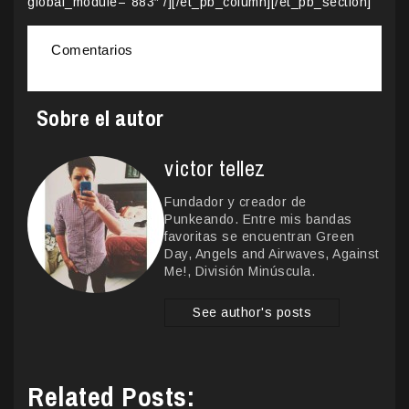
global_module=”883″ /][/et_pb_column][/et_pb_section]
Comentarios
Sobre el autor
victor tellez
Fundador y creador de
Punkeando. Entre mis bandas
favoritas se encuentran Green
Day, Angels and Airwaves, Against
Me!, División Minúscula.
See author's posts
Related Posts: