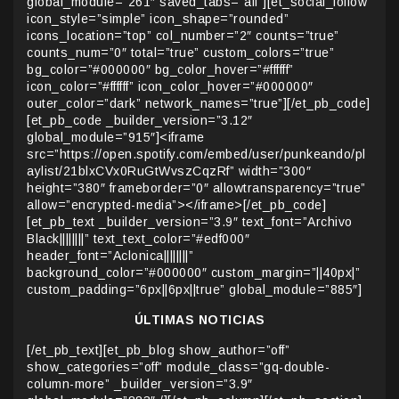
global_module=”261″ saved_tabs=”all”][et_social_follow
icon_style=”simple” icon_shape=”rounded”
icons_location=”top” col_number=”2″ counts=”true”
counts_num=”0″ total=”true” custom_colors=”true”
bg_color=”#000000″ bg_color_hover=”#ffffff”
icon_color=”#ffffff” icon_color_hover=”#000000″
outer_color=”dark” network_names=”true”][/et_pb_code]
[et_pb_code _builder_version=”3.12″
global_module=”915″]<iframe
src=”https://open.spotify.com/embed/user/punkeando/pl
aylist/21blxCVx0RuGtWvszCqzRf” width=”300″
height=”380″ frameborder=”0″ allowtransparency=”true”
allow=”encrypted-media”></iframe>[/et_pb_code]
[et_pb_text _builder_version=”3.9″ text_font=”Archivo
Black||||||||” text_text_color=”#edf000″
header_font=”Aclonica||||||||”
background_color=”#000000″ custom_margin=”||40px|”
custom_padding=”6px||6px||true” global_module=”885″]
ÚLTIMAS NOTICIAS
[/et_pb_text][et_pb_blog show_author=”off”
show_categories=”off” module_class=”gq-double-
column-more” _builder_version=”3.9″