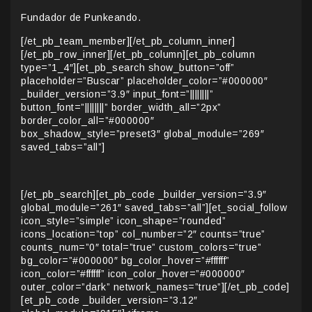
Fundador de Punkeando.
[/et_pb_team_member][/et_pb_column_inner]
[/et_pb_row_inner][/et_pb_column][et_pb_column
type=”1_4″][et_pb_search show_button=”off”
placeholder=”Buscar” placeholder_color=”#000000″
_builder_version=”3.9″ input_font=”||||||||”
button_font=”||||||||” border_width_all=”2px”
border_color_all=”#000000″
box_shadow_style=”preset3″ global_module=”269″
saved_tabs=”all”]
[/et_pb_search][et_pb_code _builder_version=”3.9″
global_module=”261″ saved_tabs=”all”][et_social_follow
icon_style=”simple” icon_shape=”rounded”
icons_location=”top” col_number=”2″ counts=”true”
counts_num=”0″ total=”true” custom_colors=”true”
bg_color=”#000000″ bg_color_hover=”#ffffff”
icon_color=”#ffffff” icon_color_hover=”#000000″
outer_color=”dark” network_names=”true”][/et_pb_code]
[et_pb_code _builder_version=”3.12″