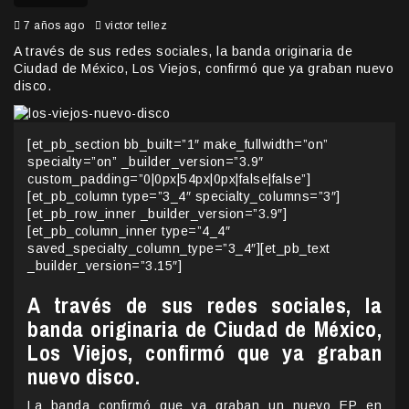
7 años ago
victor tellez
A través de sus redes sociales, la banda originaria de
Ciudad de México, Los Viejos, confirmó que ya graban nuevo
disco.
[et_pb_section bb_built=”1″ make_fullwidth=”on”
specialty=”on” _builder_version=”3.9″
custom_padding=”0|0px|54px|0px|false|false”]
[et_pb_column type=”3_4″ specialty_columns=”3″]
[et_pb_row_inner _builder_version=”3.9″]
[et_pb_column_inner type=”4_4″
saved_specialty_column_type=”3_4″][et_pb_text
_builder_version=”3.15″]
A través de sus redes sociales, la
banda originaria de Ciudad de México,
Los Viejos, confirmó que ya graban
nuevo disco.
La banda confirmó que ya graban un nuevo EP en