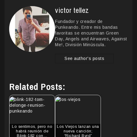
victor tellez
Fundador y creador de
Punkeando. Entre mis bandas
favoritas se encuentran Green
Day, Angels and Airwaves, Against
Me!, División Minúscula.
See author's posts
Related Posts:
Lo sentimos, pero no
Los Viejos lanzan una
habrá reunión de
nueva canción;
Blink-182 con…
“Richard Byrd”