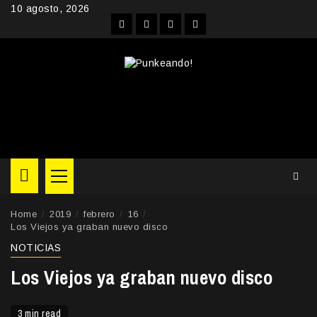
Skip
10 agosto, 2026
to
Facebook
Instagram
YouTube
Twitter
content
Primary
Menu
Home
2019
febrero
16
Los Viejos ya graban nuevo disco
NOTICIAS
Los Viejos ya graban nuevo disco
3 min read