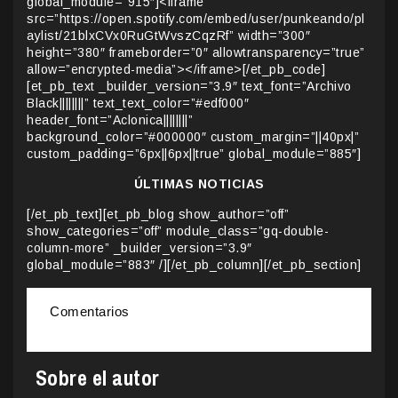
global_module=”915″]<iframe
src=”https://open.spotify.com/embed/user/punkeando/pl
aylist/21blxCVx0RuGtWvszCqzRf” width=”300″
height=”380″ frameborder=”0″ allowtransparency=”true”
allow=”encrypted-media”></iframe>[/et_pb_code]
[et_pb_text _builder_version=”3.9″ text_font=”Archivo
Black||||||||” text_text_color=”#edf000″
header_font=”Aclonica||||||||”
background_color=”#000000″ custom_margin=”||40px|”
custom_padding=”6px||6px||true” global_module=”885″]
ÚLTIMAS NOTICIAS
[/et_pb_text][et_pb_blog show_author=”off”
show_categories=”off” module_class=”gq-double-
column-more” _builder_version=”3.9″
global_module=”883″ /][/et_pb_column][/et_pb_section]
Comentarios
Sobre el autor