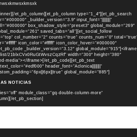
mwsxkmwsxkmsxk
inner][/et_pb_column][et_pb_column type=”1_4″][et_pb_search
”#000000″ _builder_version=”3.9″ input_font=”||||||||”
or_all=”#000000″ box_shadow_style=”preset3″ global_module=”269″
obal_module=”261″ saved_tabs=”all”][et_social_follow
=”top” col_number=”2″ counts=”true” counts_num=”0″ total=”true
ffffff” icon_color=”#ffffff” icon_color_hover=”#000000″
et_pb_code _builder_version=”3.12″ global_module=”915″]<iframe
ylist/21blxCVx0RuGtWvszCqzRf” width=”300″ height=”380″
ed-media”></iframe>[/et_pb_code][et_pb_text
_text_color=”#edf000″ header_font=”Aclonica||||||||”
tom_padding=”6px||6px||true” global_module=”885″]
MAS NOTICIAS
ries=”off” module_class=”gq-double-column-more”
umn][/et_pb_section]