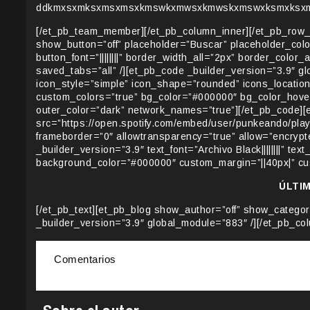
ddkmxsxmksxmsxmsxkmswkxmwsxkmwskxmswxksmxksx
[/et_pb_team_member][/et_pb_column_inner][/et_pb_row_
show_button=”off” placeholder=”Buscar” placeholder_color=
button_font=”||||||||” border_width_all=”2px” border_col
saved_tabs=”all” /][et_pb_code _builder_version=”3.9″ gl
icon_style=”simple” icon_shape=”rounded” icons_location
custom_colors=”true” bg_color=”#000000″ bg_color_hover=”#
outer_color=”dark” network_names=”true”][/et_pb_code][
src=”https://open.spotify.com/embed/user/punkeando/pla
frameborder=”0″ allowtransparency=”true” allow=”encrypt
_builder_version=”3.9″ text_font=”Archivo Black||||||||” text
background_color=”#000000″ custom_margin=”||40px|” cus
ÚLTI
[/et_pb_text][et_pb_blog show_author=”off” show_catego
_builder_version=”3.9″ global_module=”883″ /][/et_pb_col
Comentarios