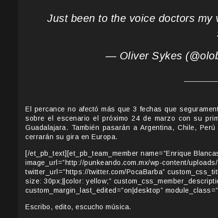
Just been to the voice doctors my 
— Oliver Sykes (@olo
El percance no afectó más que 3 fechas que segurament
sobre el escenario el próximo 24 de marzo con su pr
Guadalajara. También pasarán a Argentina, Chile, Perú 
cerrarán su gira en Europa.
[/et_pb_text][et_pb_team_member name=”Enrique Blancas”
image_url=”http://punkeando.com.mx/wp-content/uploads
twitter_url=”https://twitter.com/PocaBarba” custom_css_tit
size: 30px;||color: yellow;” custom_css_member_descrip
custom_margin_last_edited=”on|desktop” module_class=”
Escribo, edito, escucho música.