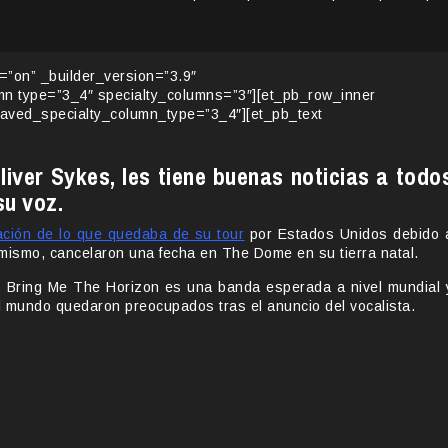
y=”on” _builder_version=”3.9″
umn type=”3_4″ specialty_columns=”3″][et_pb_row_inner
saved_specialty_column_type=”3_4″][et_pb_text
liver Sykes, les tiene buenas noticias a todo
su voz.
ación de lo que quedaba de su tour
por Estados Unidos debido 
imismo, cancelaron una fecha en The Dome en su tierra natal.
, Bring Me The Horizon es una banda esperada a nivel mundial 
el mundo quedaron preocupados tras el anuncio del vocalista.