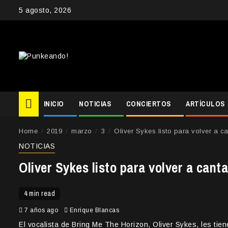
Skip
5 agosto, 2026
to
content
INICIO
NOTICIAS
CONCIERTOS
ARTÍCULOS
Home
2019
marzo
3
Oliver Sykes listo para volver a ca
NOTICIAS
Oliver Sykes listo para volver a canta
4 min read
7 años ago
Enrique Blancas
El vocalista de Bring Me The Horizon, Oliver Sykes, les ti