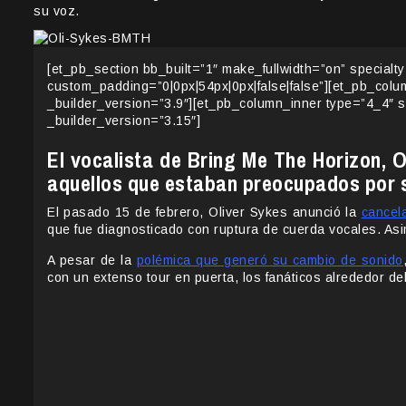
su voz.
[et_pb_section bb_built=”1″ make_fullwidth=”on” specialt
custom_padding=”0|0px|54px|0px|false|false”][et_pb_col
_builder_version=”3.9″][et_pb_column_inner type=”4_4″ 
_builder_version=”3.15″]
El vocalista de Bring Me The Horizon, O
aquellos que estaban preocupados por 
El pasado 15 de febrero, Oliver Sykes anunció la
cancel
que fue diagnosticado con ruptura de cuerda vocales. As
A pesar de la
polémica que generó su cambio de sonido
con un extenso tour en puerta, los fanáticos alrededor d