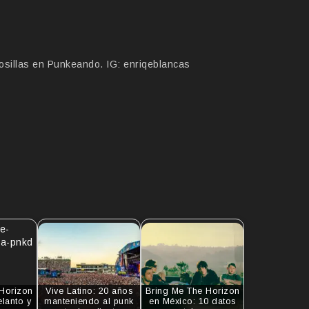
osillas en Punkeando. IG: enriqeblancas
Horizon
Vive Latino: 20 años
Bring Me The Horizon
elanto y
manteniendo al punk
en México: 10 datos