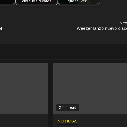
s…
entre los dientes
que tal vez…
Nex
l
Weezer lanzó nuevo disc
2 min read
NOTICIAS