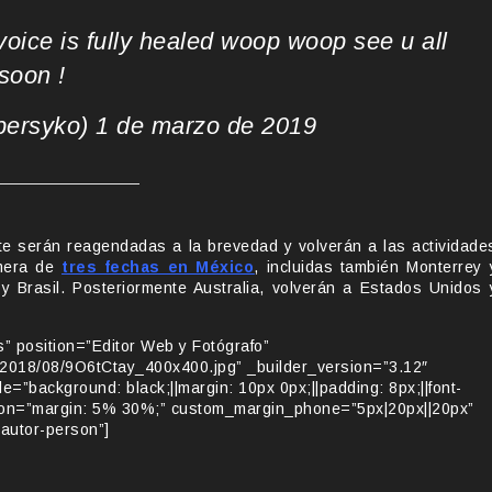
voice is fully healed woop woop see u all
soon !
bersyko)
1 de marzo de 2019
e serán reagendadas a la brevedad y volverán a las actividade
imera de
tres fechas en México
, incluidas también Monterrey 
y Brasil. Posteriormente Australia, volverán a Estados Unidos 
 position=”Editor Web y Fotógrafo”
/2018/08/9O6tCtay_400x400.jpg” _builder_version=”3.12″
le=”background: black;||margin: 10px 0px;||padding: 8px;||font-
tion=”margin: 5% 30%;” custom_margin_phone=”5px|20px||20px”
autor-person”]