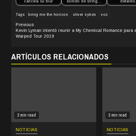
cancela su tour
sonido de Bring…
detalle
bring me the horizon
oliver sykes
voz
Tags:
Continue
Previous
Kevin Lyman intentó reunir a My Chemical Romance para e
Reading
Warped Tour 2019
ARTÍCULOS RELACIONADOS
2 min read
2 min read
NOTICIAS
NOTICIAS