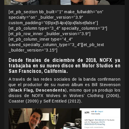
[et_pb_section bb_built=”1″ make_fullwidth=”on”
specialty=”on” _builder_version=”3.9″
custom_padding=”0|0px|54px|0px|false|false”]
[et_pb_column type=”3_4″ specialty_columns=”3″]
[et_pb_row_inner _builder_version=”3.9″]
[et_pb_column_inner type=”4_4″
saved_specialty_column_type=”3_4″][et_pb_text
_builder_version=”3.15″]
Desde finales de diciembre de 2018, NOFX ya
trabajaba en su nuevo disco en Motor Studios en
San Francisco, California.
A través de las redes sociales de la banda confirmaron
que el productor de su nuevo álbum es Bill Stevenson
(
Black Flag, Descendents
), mismo que ya produjo los
discos de NOFX Wolves in Wolves’ Clothing (2006),
Coaster (2009) y Self Entitled (2012).