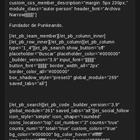
custom_css_member_description=”margin: 5px 230px;”
module_class=”autor-person” header_font=”Archivo
Narrow||||||||”]
Fundador de Punkeando.
[/et_pb_team_member][/et_pb_column_inner]
[/et_pb_row_inner][/et_pb_column][et_pb_column
type=”1_4″][et_pb_search show_button=”off”
placeholder=”Buscar” placeholder_color=”#000000″
_builder_version=”3.9″ input_font=”||||||||”
button_font=”||||||||” border_width_all=”2px”
border_color_all=”#000000″
box_shadow_style=”preset3″ global_module=”269″
saved_tabs=”all”]
[/et_pb_search][et_pb_code _builder_version=”3.9″
global_module=”261″ saved_tabs=”all”][et_social_follow
icon_style=”simple” icon_shape=”rounded”
icons_location=”top” col_number=”2″ counts=”true”
counts_num=”0″ total=”true” custom_colors=”true”
bg_color=”#000000″ bg_color_hover=”#ffffff”