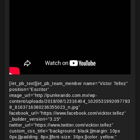
[/et_pb_text][et_pb_team_member name=”Victor Tellez”
position=”Escritor”
image_url=”http://punkeando.com.mx/wp-
content/uploads/2018/08/12316404_1020531992097783
8_8163716380236355023_n.jpg”
facebook_url=”https://www.facebook.com/vicktor.tellez”
_builder_version=”3.15″
twitter_url=”https://www.twitter.com/vicktor.tellez”
custom_css_title=”background: black;||margin: 10px
0px;||padding: 8px;||font-size: 30px;||color: yellow;”