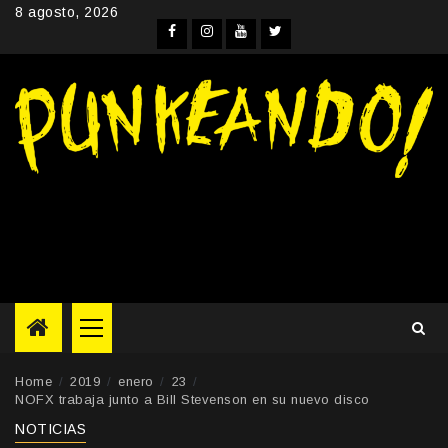
Skip
8 agosto, 2026
to
Facebook
Instagram
YouTube
Twitter
content
Primary
Menu
Home
2019
enero
23
NOFX trabaja junto a Bill Stevenson en su nuevo disco
NOTICIAS