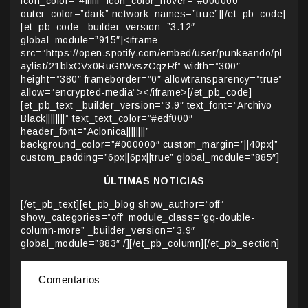
icon_color=”#ffffff” icon_color_hover=”#000000″
outer_color=”dark” network_names=”true”][/et_pb_code]
[et_pb_code _builder_version=”3.12″
global_module=”915″]<iframe
src=”https://open.spotify.com/embed/user/punkeando/pl
aylist/21blxCVx0RuGtWvszCqzRf” width=”300″
height=”380″ frameborder=”0″ allowtransparency=”true”
allow=”encrypted-media”></iframe>[/et_pb_code]
[et_pb_text _builder_version=”3.9″ text_font=”Archivo
Black||||||||” text_text_color=”#edf000″
header_font=”Aclonica||||||||”
background_color=”#000000″ custom_margin=”||40px|”
custom_padding=”6px||6px||true” global_module=”885″]
ÚLTIMAS NOTICIAS
[/et_pb_text][et_pb_blog show_author=”off”
show_categories=”off” module_class=”gq-double-
column-more” _builder_version=”3.9″
global_module=”883″ /][/et_pb_column][/et_pb_section]
Comentarios