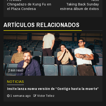
Continue
Chingadazo de Kung Fu en
Taking Back Sunday
Reading
el Plaza Condesa
estrena álbum de éxitos
ARTÍCULOS RELACIONADOS
2 min read
NOTICIAS
Insite lanza nueva versión de “Contigo hasta la muerte”
1 semana ago
Victor Tellez