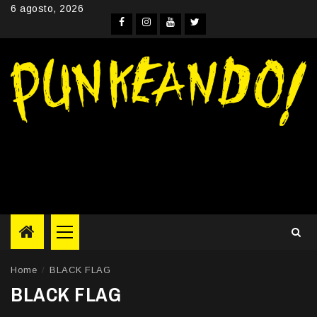
Skip
6 agosto, 2026
to
Facebook
Instagram
YouTube
Twitter
content
Primary
Menu
Home
BLACK FLAG
BLACK FLAG