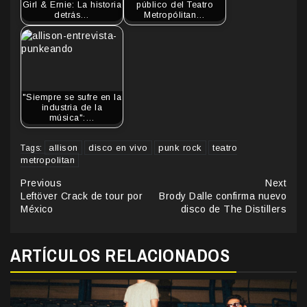
Girl & Ernie: La historia
público del Teatro
detrás…
Metropólitan…
"Siempre se sufre en la
industria de la
música":…
allison
disco en vivo
punk rock
teatro
Tags:
metropolitan
Continue
Previous
Next
Leftöver Crack de tour por
Brody Dalle confirma nuevo
Reading
México
disco de The Distillers
ARTÍCULOS RELACIONADOS