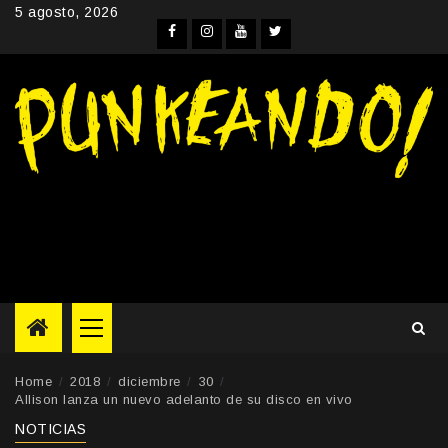
Skip
5 agosto, 2026
to
Facebook
Instagram
YouTube
Twitter
content
Primary
Menu
Home
2018
diciembre
30
Allison lanza un nuevo adelanto de su disco en vivo
NOTICIAS