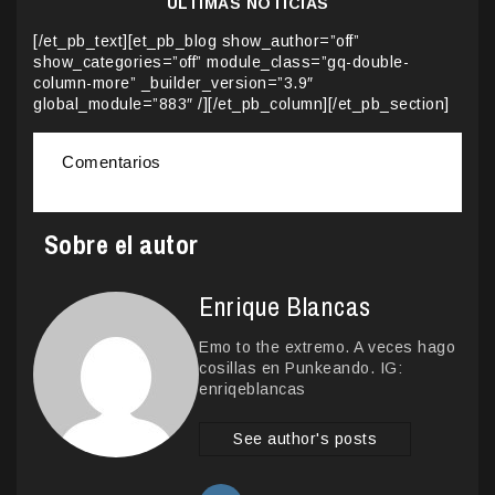
ÚLTIMAS NOTICIAS
[/et_pb_text][et_pb_blog show_author=”off”
show_categories=”off” module_class=”gq-double-
column-more” _builder_version=”3.9″
global_module=”883″ /][/et_pb_column][/et_pb_section]
Comentarios
Sobre el autor
Enrique Blancas
Emo to the extremo. A veces hago
cosillas en Punkeando. IG:
enriqeblancas
See author's posts