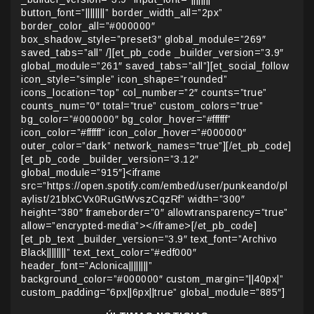
button_font=”||||||||” border_width_all=”2px”
border_color_all=”#000000″
box_shadow_style=”preset3″ global_module=”269″
saved_tabs=”all” /][et_pb_code _builder_version=”3.9″
global_module=”261″ saved_tabs=”all”][et_social_follow
icon_style=”simple” icon_shape=”rounded”
icons_location=”top” col_number=”2″ counts=”true”
counts_num=”0″ total=”true” custom_colors=”true”
bg_color=”#000000″ bg_color_hover=”#ffffff”
icon_color=”#ffffff” icon_color_hover=”#000000″
outer_color=”dark” network_names=”true”][/et_pb_code]
[et_pb_code _builder_version=”3.12″
global_module=”915″]<iframe
src=”https://open.spotify.com/embed/user/punkeando/pl
aylist/21blxCVx0RuGtWvszCqzRf” width=”300″
height=”380″ frameborder=”0″ allowtransparency=”true”
allow=”encrypted-media”></iframe>[/et_pb_code]
[et_pb_text _builder_version=”3.9″ text_font=”Archivo
Black||||||||” text_text_color=”#edf000″
header_font=”Aclonica||||||||”
background_color=”#000000″ custom_margin=”||40px|”
custom_padding=”6px||6px||true” global_module=”885″]