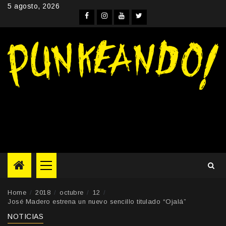
Skip
5 agosto, 2026
to
Facebook
Instagram
YouTube
Twitter
content
Primary
Menu
Home
2018
octubre
12
José Madero estrena un nuevo sencillo titulado “Ojalá”
NOTICIAS