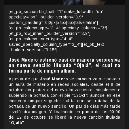
[et_pb_section bb_built=”1″ make_fullwidth=”on”
specialty=”on” _builder_version=”3.9″
custom_padding=”0|0px|54px|0px|false|false”]
[et_pb_column type=”3_4″ specialty_columns=”3″]
[et_pb_row_inner _builder_version=”3.9″]
[et_pb_column_inner type=”4_4″
saved_specialty_column_type=”3_4″][et_pb_text
_builder_version=”3.15″]
José Madero estrenó casi de manera sorpresiva
un nuevo sencillo titulado “Ojalá”, el cual no
forma parte de ningún álbum.
A pesar de que
José Madero
se caracteriza por poseer
un aura de misterio en redes sociales, desde el 9 de
octubre dio pistas del nuevo lanzamiento, simplemente
subiendo la portada con el pie “12Oct”; aunque en ese
momento ningún seguidor sabía que se trataba de la
portada de un nuevo sencillo. Un par de días más tarde
reveló otra imagen. Y finalmente en punto de las 00:00
del 12 de octubre se liberó la nueva canción titulada
“Ojalá”
.