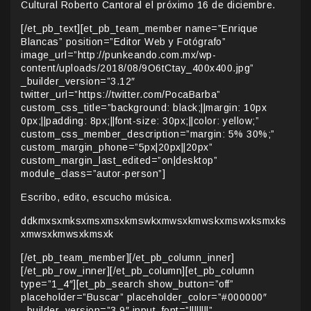
Cultural Roberto Cantoral el próximo 16 de diciembre.
[/et_pb_text][et_pb_team_member name=”Enrique
Blancas” position=”Editor Web y Fotógrafo”
image_url=”http://punkeando.com.mx/wp-
content/uploads/2018/08/9O6tCtay_400x400.jpg”
_builder_version=”3.12″
twitter_url=”https://twitter.com/PocaBarba”
custom_css_title=”background: black;||margin: 10px
0px;||padding: 8px;||font-size: 30px;||color: yellow;”
custom_css_member_description=”margin: 5% 30%;”
custom_margin_phone=”5px|20px||20px”
custom_margin_last_edited=”on|desktop”
module_class=”autor-person”]
Escribo, edito, escucho música.
ddkmxsxmksxmsxmsxkmswkxmwsxkmwskxmswxksmxks
xmwsxkmwsxkmsxk
[/et_pb_team_member][/et_pb_column_inner]
[/et_pb_row_inner][/et_pb_column][et_pb_column
type=”1_4″][et_pb_search show_button=”off”
placeholder=”Buscar” placeholder_color=”#000000″
_builder_version=”3.9″ input_font=”||||||||”