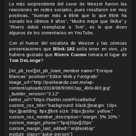
Lo más sorprendente del cover de Weezer fueron las
reacciones en redes sociales, pues resultaron ser muy
positivas. “Suenan más a Blink que lo que Blink ha
sonado los últimos 9 años”, “Mucho mejor que Skiba” y
“Rivers debió reemplazar a Tom”, es lo que dicen
algunos de los comentarios en YouTube.
Con el humor del vocalista de Weezer y las cómicas
presentaciones que
Blink-182
solía tener en vivo, ¿te
hubiera gustado que
Rivers Cuomo
tomara el lugar de
Tom DeLonge
?
[/et_pb_text][et_pb_team_member name=”Enrique
Blancas” position=”Editor Web y Fotógrafo”
image_url=”http://punkeando.com.mx/wp-
content/uploads/2018/08/9O6tCtay_400x400.jpg”
_builder_version=”3.12″
twitter_url=”https://twitter.com/PocaBarba”
custom_css_title=”background: black;||margin: 10px
0px;||padding: 8px;||font-size: 30px;||color: yellow;”
custom_css_member_description=”margin: 5% 30%;”
custom_margin_phone=”5px|20px||20px”
custom_margin_last_edited=”on|desktop”
module_class=”autor-person”]