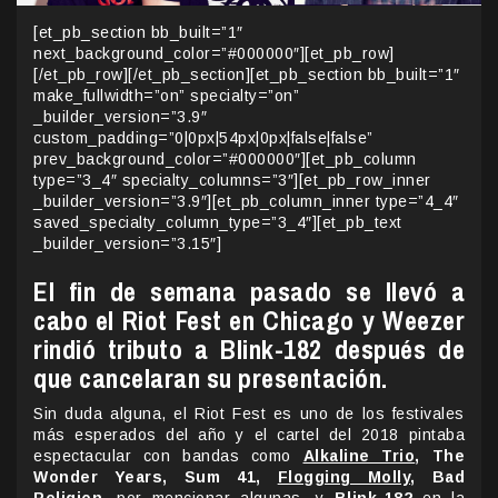
[et_pb_section bb_built=”1″
next_background_color=”#000000″][et_pb_row]
[/et_pb_row][/et_pb_section][et_pb_section bb_built=”1″
make_fullwidth=”on” specialty=”on”
_builder_version=”3.9″
custom_padding=”0|0px|54px|0px|false|false”
prev_background_color=”#000000″][et_pb_column
type=”3_4″ specialty_columns=”3″][et_pb_row_inner
_builder_version=”3.9″][et_pb_column_inner type=”4_4″
saved_specialty_column_type=”3_4″][et_pb_text
_builder_version=”3.15″]
El fin de semana pasado se llevó a
cabo el Riot Fest en Chicago y Weezer
rindió tributo a Blink-182 después de
que cancelaran su presentación.
Sin duda alguna, el Riot Fest es uno de los festivales
más esperados del año y el cartel del 2018 pintaba
espectacular con bandas como
Alkaline Trio
, The
Wonder Years, Sum 41,
Flogging Molly
, Bad