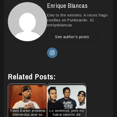
Enrique Blancas
Emo to the extremo. A veces hago
cosillas en Punkeando. IG:
enriqeblancas
See author's posts
Related Posts:
Travis Barker presenta
Lo sentimos, pero no
demandas ante su
habrá reunión de