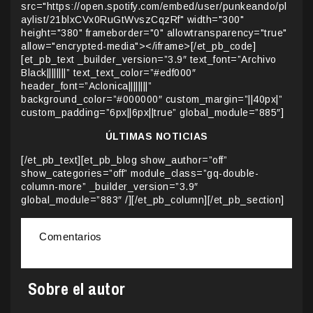
src="https://open.spotify.com/embed/user/punkeando/pl
aylist/21blxCVx0RuGtWvszCqzRf" width="300"
height="380" frameborder="0" allowtransparency="true"
allow="encrypted-media"></iframe>[/et_pb_code]
[et_pb_text _builder_version=”3.9″ text_font=”Archivo
Black||||||||” text_text_color=”#edf000″
header_font=”Aclonica||||||||”
background_color=”#000000″ custom_margin=”||40px|”
custom_padding=”6px||6px||true” global_module=”885″]
ÚLTIMAS NOTICIAS
[/et_pb_text][et_pb_blog show_author=”off”
show_categories=”off” module_class=”gq-double-
column-more” _builder_version=”3.9″
global_module=”883″ /][/et_pb_column][/et_pb_section]
Comentarios
Sobre el autor