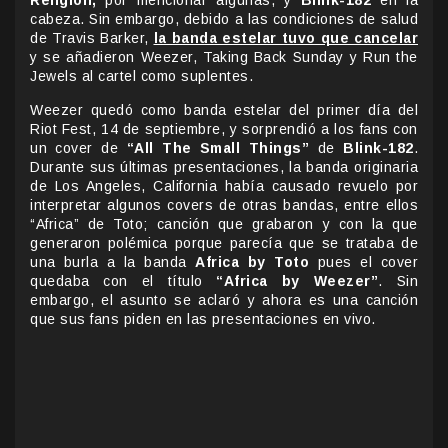
Religion,
por mencionar algunas, y
Blink-182
en la
cabeza. Sin embargo, debido a las condiciones de salud
de Travis Barker,
la banda estelar tuvo que cancelar
y se añadieron Weezer, Taking Back Sunday y Run the
Jewels al cartel como suplentes.
Weezer quedó como banda estelar del primer día del
Riot Fest, 14 de septiembre, y sorprendió a los fans con
un cover de
“All The Small Things”
de
Blink-182
.
Durante sus últimas presentaciones, la banda originaria
de Los Angeles, California había causado revuelo por
interpretar algunos covers de otras bandas, entre ellos
“Africa” de Toto; canción que grabaron y con la que
generaron polémica porque parecía que se trataba de
una burla a la banda
Africa by Toto
pues el cover
quedaba con el título
“Africa by Weezer”
. Sin
embargo, el asunto se aclaró y ahora es una canción
que sus fans piden en las presentaciones en vivo.