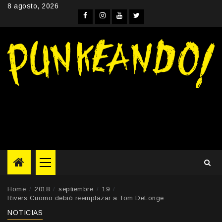
Skip
8 agosto, 2026
to
Facebook
Instagram
YouTube
Twitter
content
Primary
Menu
Home
2018
septiembre
19
Rivers Cuomo debió reemplazar a Tom DeLonge
NOTICIAS