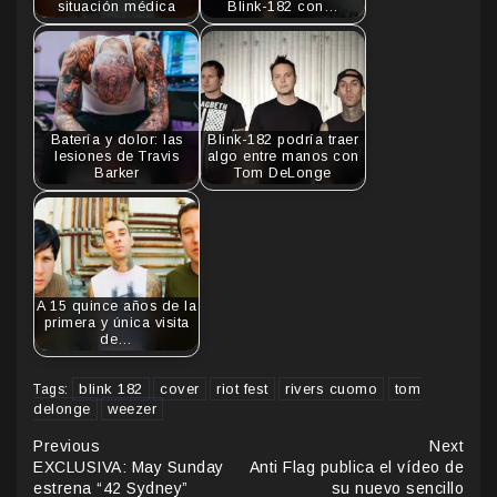
situación médica
Blink-182 con…
Batería y dolor: las
Blink-182 podría traer
lesiones de Travis
algo entre manos con
Barker
Tom DeLonge
A 15 quince años de la
primera y única visita
de…
blink 182
cover
riot fest
rivers cuomo
tom
Tags:
delonge
weezer
Continue
Previous
Next
EXCLUSIVA: May Sunday
Anti Flag publica el vídeo de
Reading
estrena “42 Sydney”
su nuevo sencillo