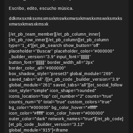
Escribo, edito, escucho música.
ddkmxsxmksxmsxmsxkmswkxmwsxkmwskxmswxksmxks
xmwsxkmwsxkmsxk
[/et_pb_team_member][/et_pb_column_inner]
[/et_pb_row_inner][/et_pb_column][et_pb_column
type=”1_4″][et_pb_search show_button=”off”
placeholder=”Buscar” placeholder_color=”#000000″
_builder_version=”3.9″ input_font=”||||||||”
button_font=”||||||||” border_width_all=”2px”
border_color_all=”#000000″
box_shadow_style=”preset3″ global_module=”269″
saved_tabs=”all” /][et_pb_code _builder_version=”3.9″
global_module=”261″ saved_tabs=”all”][et_social_follow
icon_style="simple" icon_shape="rounded"
icons_location="top" col_number="2" counts="true"
counts_num="0" total="true" custom_colors="true"
bg_color="#000000" bg_color_hover="#ffffff"
icon_color="#ffffff" icon_color_hover="#000000"
outer_color="dark" network_names="true"][/et_pb_code]
[et_pb_code _builder_version=”3.12″
global_module=”915″]<iframe