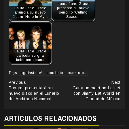
Laura Jane Grace
Laura Jane Grace
presentó su nuevo
anuncia su nuevo
sencillo 'Cuffing
álbum 'Hole In My…
Season'
Laura Jane Grace
cancela su gira
latinoamericana
against me!
concierto
punk rock
Tags:
Continue
Previous
Next
Tungas presentará su
Gana un meet and greet
Reading
nuevo disco en el Lunario
con Jimmy Eat World en
del Auditorio Nacional
Ciudad de México
ARTÍCULOS RELACIONADOS