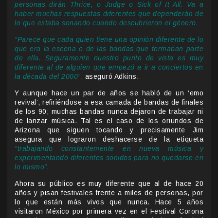
personas dirán Thrice, o Judge o Sick of It All. Va a
haber muchas respuestas diferentes que dependerán de
lo que estaba sonando cuando descubrieron el género.
“Parece que cada quien tiene una opinión diferente de lo
que era la escena o de las bandas que formaban parte
de ella. Seguramente nuestro punto de vista es muy
diferente al de alguien que empezó a ir a conciertos en
la década del 2000”
,
aseguró Adkins.
Y aunque hace un par de años se habló de un ‘emo
revival’, refiriéndose a esa camada de bandas de finales
de los 90; muchas bandas nunca dejaron de trabajar ni
de lanzar música. Tal es el caso de los oriundos de
Arizona que siguen tocando y precisamente Jim
asegura que lograron deshacerse de la etiqueta
“trabajando constantemente en nueva música y
experimentando diferentes sonidos para no quedarse en
lo mismo”.
Ahora su público es muy diferente que al de hace 20
años y pisan festivales frente a miles de personas, por
lo que están más vivos que nunca. Hace 5 años
visitaron México por primera vez en el Festival Corona