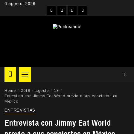
Skip
6 agosto, 2026
to
Facebook
Instagram
YouTube
Twitter
content
Primary
Menu
Home
2018
agosto
13
Entrevista con Jimmy Eat World previo a sus conciertos en
México
ENTREVISTAS
Entrevista con Jimmy Eat World
previo a sus conciertos en México