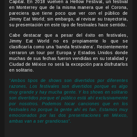
Capital. En 2018 vuelven a Hellow Festival, un festival
en Monterrey que de la misma manera que el Corona,
pareciera que tiene poco que ver con el público de
Jimmy Eat World; sin embargo, al revisar su trayectoria,
su presentación en este tipo de festivales hace sentido.
Cabe destacar que a pesar del éxito en festivales,
Jimmy Eat World no es propiamente lo que se
clasificaría como una ‘banda festivalera’. Recientemente
cerraron un tour por Europa y Estados Unidos donde
muchas de sus fechas fueron vendidas en su totalidad y
Ciudad de México no será la excepción para disfrutarlos
en solitario.
“Ambos tipos de shows son divertidos por diferentes
razones. Los festivales son divertidos porque es algo
muy grande y hay mucha gente. Y los shows en solitario
son divertidos porque el público está ahí exclusivamente
por nosotros. Podemos tocar canciones que en los
festivales no porque la gente ahí es fan. Estamos muy
emocionados por las dos presentaciones en México,
ambas van a ser grandiosas”.