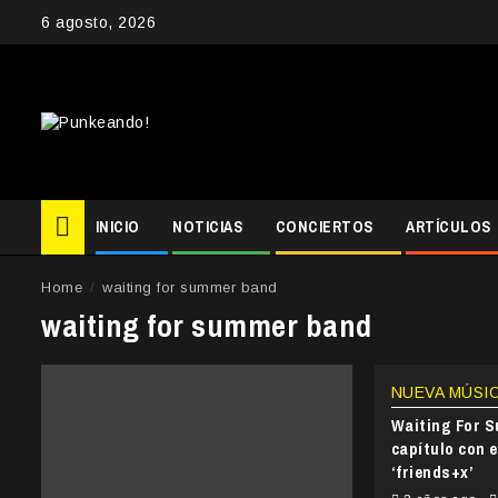
Skip
6 agosto, 2026
to
content
INICIO
NOTICIAS
CONCIERTOS
ARTÍCULOS
Home
waiting for summer band
waiting for summer band
NUEVA MÚSI
Waiting For 
capítulo con 
‘friends+x’