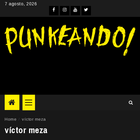
Skip
7 agosto, 2026
to
Facebook
Instagram
YouTube
Twitter
content
Primary
Menu
Home
víctor meza
víctor meza