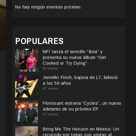
No hay ningún eventos próximo.
POPULARES
NFÏ lanza el sencillo “Ikea” y
presenta su nuevo álbum “Get
Cooked or Try Dying”
93 views
Jennifer Finch, bajista de L7, falleció
a los 59 años
87 views
Florissant estrena “Cycles”, un nuevo
adelanto de su próximo EP
57 views
Bring Me The Horizon en México: Un
recorrido por todas sus visitas al