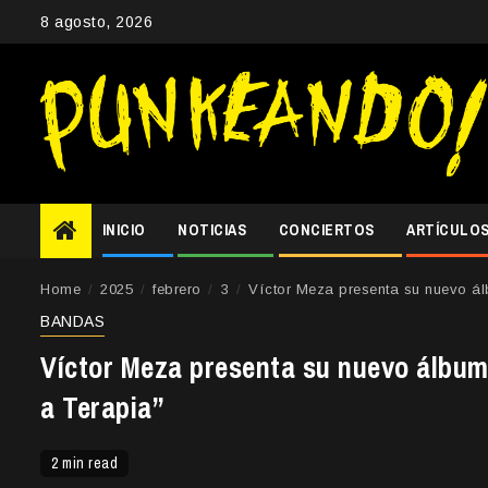
Skip
8 agosto, 2026
to
content
INICIO
NOTICIAS
CONCIERTOS
ARTÍCULO
Home
2025
febrero
3
Víctor Meza presenta su nuevo á
BANDAS
Víctor Meza presenta su nuevo álbu
a Terapia”
2 min read