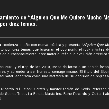
nzamiento de “Alguien Que Me Quiere Mucho M
por diez temas.
a
comienza el año con nueva música y presenta
“
Alguien Que M
o por diez temas que fusionan el pop punk, el rock y tintes d
de autoconocimiento, este material refleja la evolución artística 
los 2000 y el trap de los 2010, Meza da forma a un sonido fresc
res y aprender a ser honesto consigo mismo. El título del álbu
udad natal, adaptada como una metáfora de su decisión de regresa
 Ricardo “El Tejón” Cortés y masterización de Kevin Peterson 
 de Suena Tribu, La Bestia Music Inc, Buho Records y Guitar Lab
o.