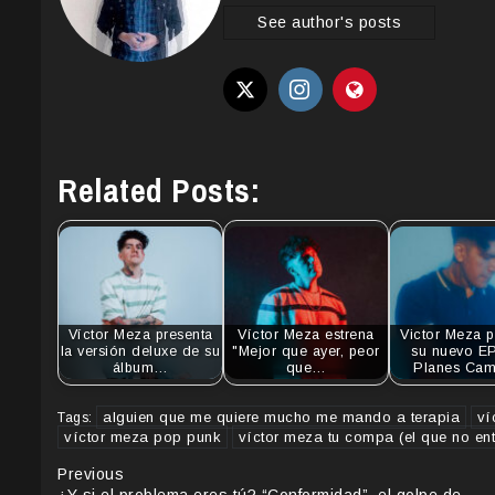
See author's posts
Related Posts:
Víctor Meza presenta
Víctor Meza estrena
Victor Meza p
la versión deluxe de su
"Mejor que ayer, peor
su nuevo EP
álbum…
que…
Planes Cam
alguien que me quiere mucho me mando a terapia
ví
Tags:
víctor meza pop punk
víctor meza tu compa (el que no en
Continue
Previous
¿Y si el problema eres tú? “Conformidad”, el golpe de