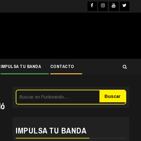
Facebook
Instagra
YouTub
Twit
IMPULSA TU BANDA
CONTACTO
Buscar
dó
IMPULSA TU BANDA