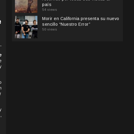
país
54 views
Morir en California presenta su nuevo
e
sencillo “Nuestro Error”
50 views
e
e
y
o
m
r
y
,