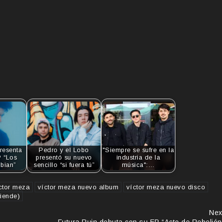
resenta
Pedro y el Lobo
"Siempre se sufre en la
 “Los
presentó su nuevo
industria de la
bian”
sencillo “si fuera tú”
música":…
ctor meza
víctor meza nuevo album
víctor meza nuevo disco
tiende)
Nex
Futura Ruin debuta con su EP “Acto de Rebelión