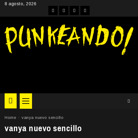
Skip
8 agosto, 2026
to
Facebook
Instagram
YouTube
Twitter
content
Primary
Menu
Home
vanya nuevo sencillo
vanya nuevo sencillo