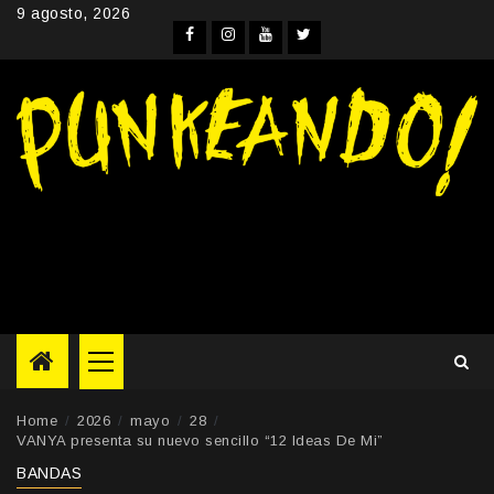
Skip
9 agosto, 2026
to
Facebook
Instagram
YouTube
Twitter
content
Primary
Menu
Home
2026
mayo
28
VANYA presenta su nuevo sencillo “12 Ideas De Mi”
BANDAS