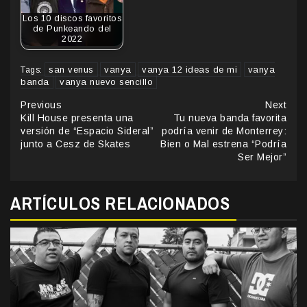
Los 10 discos favoritos
de Punkeando del
2022
san venus
vanya
vanya 12 ideas de mi
vanya
Tags:
banda
vanya nuevo sencillo
Continue
Previous
Next
Kill House presenta una
Tu nueva banda favorita
Reading
versión de “Espacio Sideral”
podría venir de Monterrey:
junto a Cesz de Skates
Bien o Mal estrena “Podría
Ser Mejor”
ARTÍCULOS RELACIONADOS