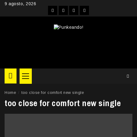
Skip
9 agosto, 2026
to
Facebook
Instagram
YouTube
Twitter
content
Primary
Menu
Home
too close for comfort new single
too close for comfort new single