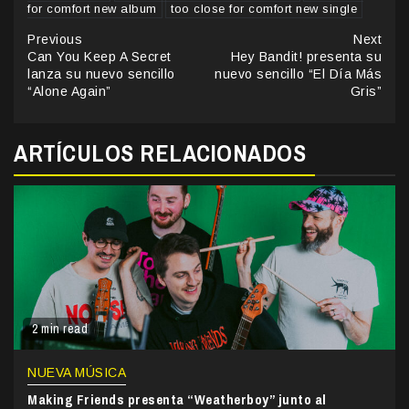
for comfort new album
too close for comfort new single
Continue
Previous
Next
Can You Keep A Secret
Hey Bandit! presenta su
Reading
lanza su nuevo sencillo
nuevo sencillo “El Día Más
“Alone Again”
Gris”
ARTÍCULOS RELACIONADOS
2 min read
NUEVA MÚSICA
Making Friends presenta “Weatherboy” junto al