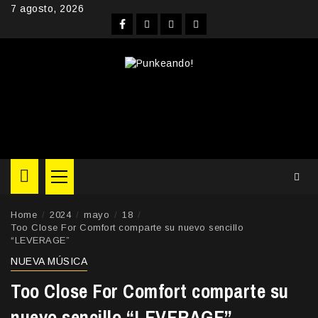
Skip
7 agosto, 2026
to
Facebook
Instagram
YouTube
Twitter
content
Primary
Menu
Home
2024
mayo
18
Too Close For Comfort comparte su nuevo sencillo
“LEVERAGE”
NUEVA MÚSICA
Too Close For Comfort comparte su
nuevo sencillo “LEVERAGE”