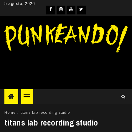
Skip
5 agosto, 2026
to
Facebook
Instagram
YouTube
Twitter
content
Primary
Menu
Home
titans lab recording studio
titans lab recording studio