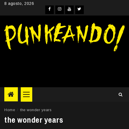
Skip
8 agosto, 2026
to
Facebook
Instagram
YouTube
Twitter
content
Primary
Menu
Home
the wonder years
the wonder years