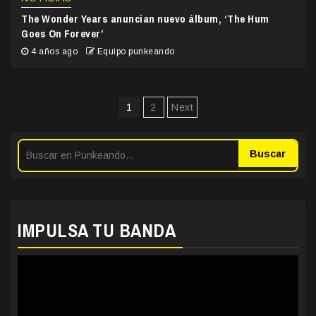
The Wonder Years anuncian nuevo álbum, ‘The Hum
Goes On Forever’
4 años ago
Equipo punkeando
Paginación
1
2
Next
de
entradas
Buscar
IMPULSA TU BANDA