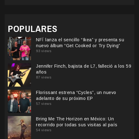
POPULARES
NFÏ lanza el sencillo “Ikea” y presenta su
nuevo álbum “Get Cooked or Try Dying”
93 views
Jennifer Finch, bajista de L7, falleció a los 59
años
87 views
Florissant estrena “Cycles”, un nuevo
adelanto de su próximo EP
57 views
Bring Me The Horizon en México: Un
recorrido por todas sus visitas al país
54 views