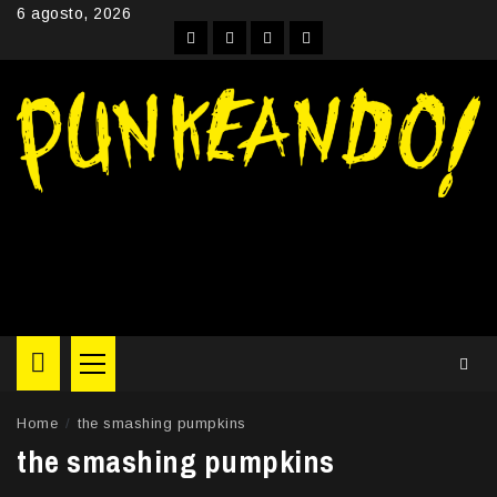
Skip
6 agosto, 2026
to
Facebook
Instagram
YouTube
Twitter
content
Primary
Menu
Home
the smashing pumpkins
the smashing pumpkins