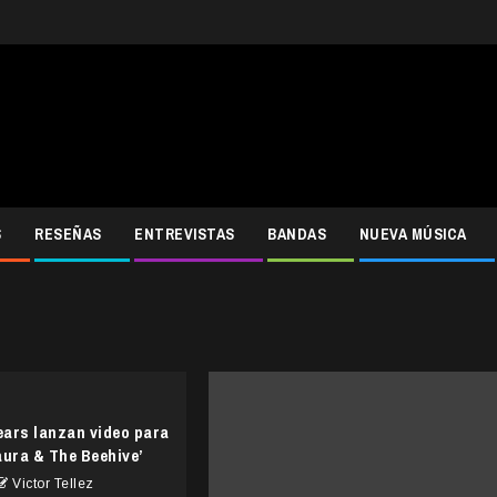
S
RESEÑAS
ENTREVISTAS
BANDAS
NUEVA MÚSICA
ars lanzan video para
aura & The Beehive’
Victor Tellez