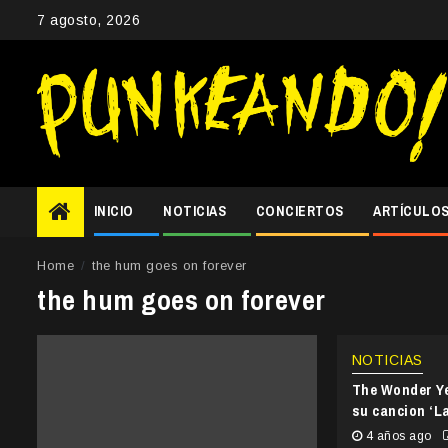
Skip
7 agosto, 2026
to
content
INICIO
NOTICIAS
CONCIERTOS
ARTÍCULO
Home
the hum goes on forever
the hum goes on forever
NOTICIAS
The Wonder Ye
su cancion ‘L
4 años ago