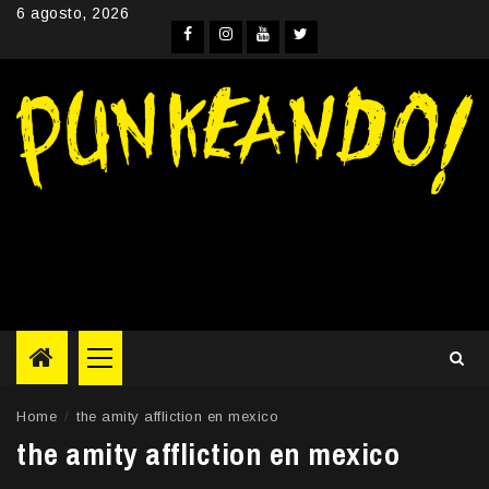
Skip
6 agosto, 2026
to
Facebook
Instagram
YouTube
Twitter
content
Primary
Menu
Home
the amity affliction en mexico
the amity affliction en mexico