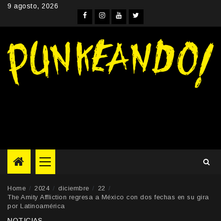
Skip
9 agosto, 2026
to
Facebook
Instagram
YouTube
Twitter
content
Primary
Menu
Home
2024
diciembre
22
The Amity Affliction regresa a México con dos fechas en su gira
por Latinoamérica
NOTICIAS