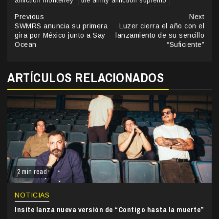
affliction monterrey
the amity affliction supremo
Continue
Previous
Next
SWMRS anuncia su primera
Luzer cierra el año con el
Reading
gira por México junto a Say
lanzamiento de su sencillo
Ocean
“Suficiente”
ARTÍCULOS RELACIONADOS
2 min read
NOTICIAS
Insite lanza nueva versión de “Contigo hasta la muerte”