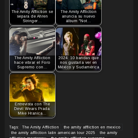
The Amity Affliction se
The Amity Affliction
separa de Ahren
anuncia su nuevo
Stringer…
álbum "Not…
The Amity Affliction
2024: 10 bandas que
hace vibrar el Foro
nos gustaría ver en
Supremo con…
México y Sudamérica
Entrevista con The
Devil Wears Prada:
Mike Hranica…
The Amity Affliction
the amity affliction en mexico
Tags:
the amity affliction latin american tour 2025
the amity