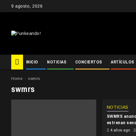
Skip
9 agosto, 2026
to
content
INICIO
NOTICIAS
CONCIERTOS
ARTÍCULOS
Home
swmrs
swmrs
NOTICIAS
SWMRS anunci
estrenan senci
4 años ago