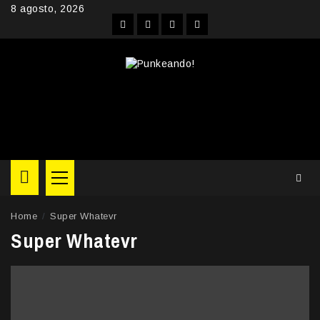
Skip
8 agosto, 2026
to
Facebook
Instagram
YouTube
Twitter
content
Primary
Menu
Home
Super Whatevr
Super Whatevr