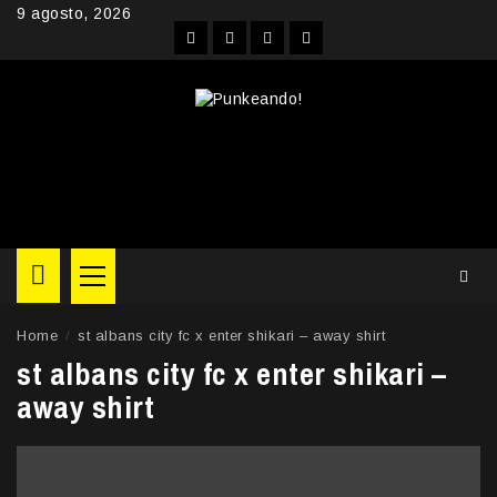
Skip
9 agosto, 2026
to
Facebook
Instagram
YouTube
Twitter
content
Primary
Menu
Home
st albans city fc x enter shikari – away shirt
st albans city fc x enter shikari –
away shirt