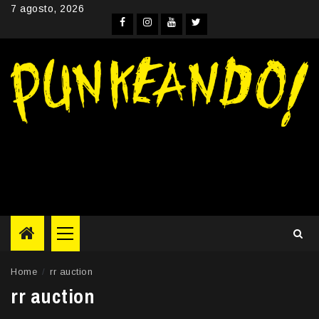
Skip
7 agosto, 2026
to
Facebook
Instagram
YouTube
Twitter
content
Primary
Menu
Home
rr auction
rr auction