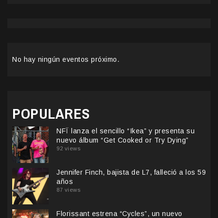
No hay ningún eventos próximo.
POPULARES
NFÏ lanza el sencillo “Ikea” y presenta su
nuevo álbum “Get Cooked or Try Dying”
92 views
Jennifer Finch, bajista de L7, falleció a los 59
años
87 views
Florissant estrena “Cycles”, un nuevo