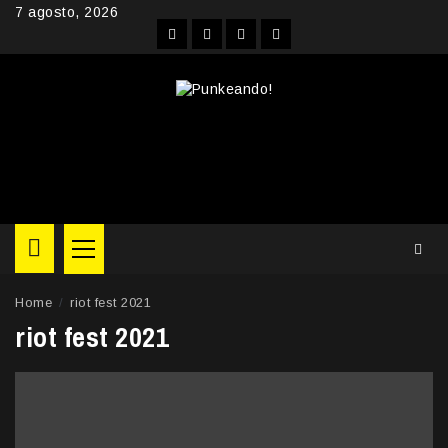
Skip
7 agosto, 2026
to
Facebook
Instagram
YouTube
Twitter
content
Primary
Menu
Home
riot fest 2021
riot fest 2021