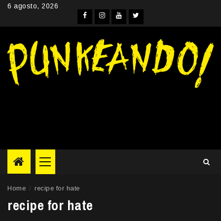
Skip
6 agosto, 2026
to
Facebook
Instagram
YouTube
Twitter
content
Primary
Menu
Home
recipe for hate
recipe for hate