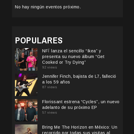
No hay ningún eventos próximo.
POPULARES
NFÏ lanza el sencillo “Ikea” y
presenta su nuevo álbum “Get
Cooked or Try Dying”
92 views
Jennifer Finch, bajista de L7, falleció
a los 59 años
87 views
Florissant estrena “Cycles”, un nuevo
adelanto de su próximo EP
57 views
Bring Me The Horizon en México: Un
recorrido por todas sus visitas al