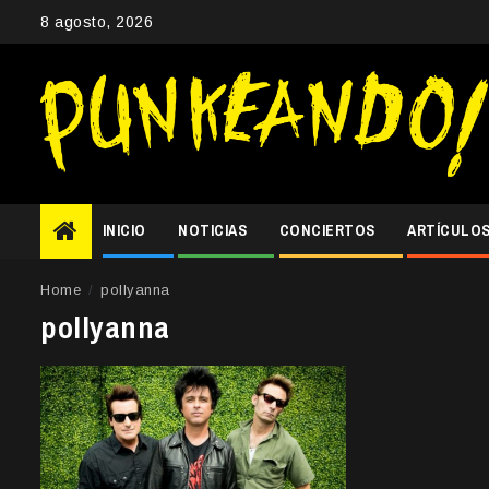
Skip
8 agosto, 2026
to
content
INICIO
NOTICIAS
CONCIERTOS
ARTÍCULO
Home
pollyanna
pollyanna