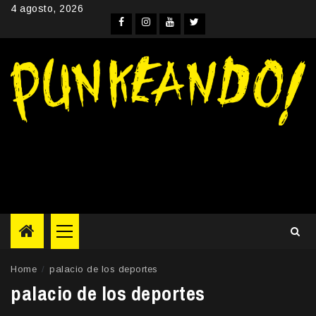
Skip
4 agosto, 2026
to
Facebook
Instagram
YouTube
Twitter
content
Primary
Menu
Home
palacio de los deportes
palacio de los deportes