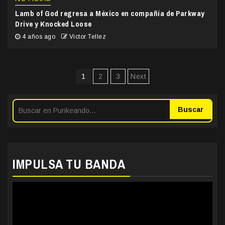
Lamb of God regresa a México en compañía de Parkway
Drive y Knocked Loose
4 años ago
Victor Tellez
Paginación
1
2
3
Next
de
entradas
Buscar
IMPULSA TU BANDA