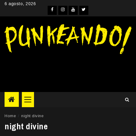
Skip
6 agosto, 2026
to
Facebook
Instagram
YouTube
Twitter
content
Primary
Menu
Home
night divine
night divine