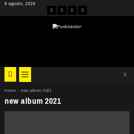
Skip
8 agosto, 2026
to
Facebook
Instagram
YouTube
Twitter
content
Primary
Menu
Home
new album 2021
new album 2021