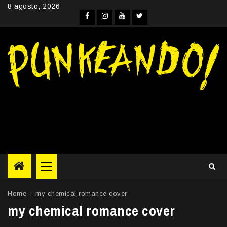
Skip
8 agosto, 2026
to
Facebook
Instagram
YouTube
Twitter
content
Primary
Menu
Home
my chemical romance cover
my chemical romance cover