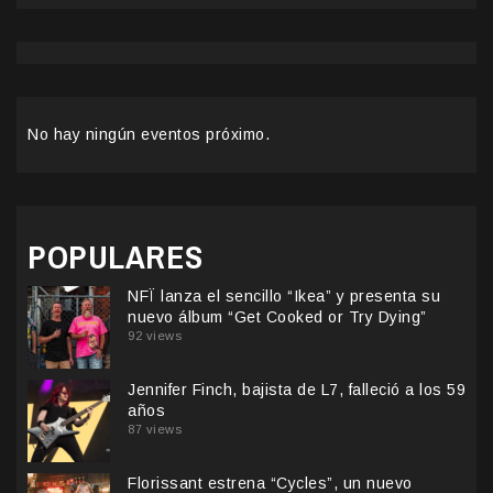
No hay ningún eventos próximo.
POPULARES
NFÏ lanza el sencillo “Ikea” y presenta su
nuevo álbum “Get Cooked or Try Dying”
92 views
Jennifer Finch, bajista de L7, falleció a los 59
años
87 views
Florissant estrena “Cycles”, un nuevo