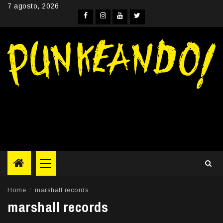
Skip
7 agosto, 2026
to
Facebook
Instagram
YouTube
Twitter
content
Primary
Menu
Home
marshall records
marshall records