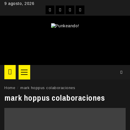
Skip
9 agosto, 2026
to
Facebook
Instagram
YouTube
Twitter
content
Primary
Menu
Home
mark hoppus colaboraciones
mark hoppus colaboraciones