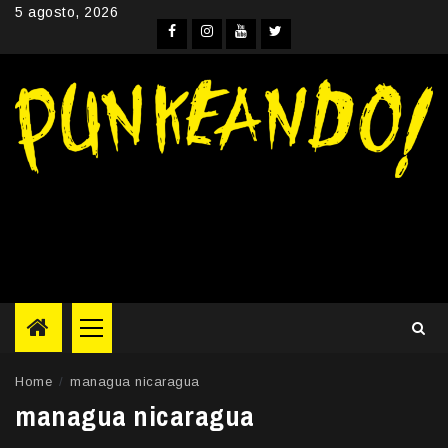
Skip
5 agosto, 2026
to
Facebook
Instagram
YouTube
Twitter
content
Primary
Menu
Home
managua nicaragua
managua nicaragua