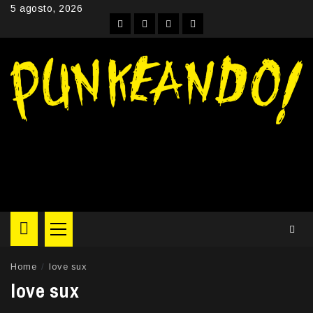
Skip
5 agosto, 2026
to
Facebook
Instagram
YouTube
Twitter
content
Primary
Menu
Home
love sux
love sux