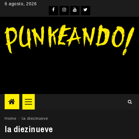
Skip
6 agosto, 2026
to
Facebook
Instagram
YouTube
Twitter
content
Primary
Menu
Home
la diezinueve
la diezinueve