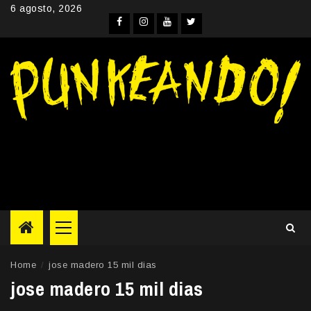
Skip
6 agosto, 2026
to
Facebook
Instagram
YouTube
Twitter
content
Primary
Menu
Home
jose madero 15 mil dias
jose madero 15 mil dias